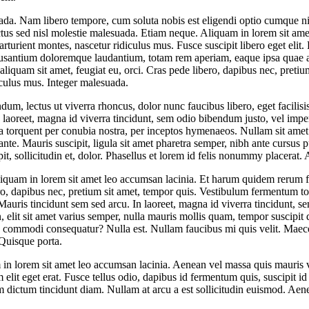
suada. Nam libero tempore, cum soluta nobis est eligendi optio cumque 
tus sed nisl molestie malesuada. Etiam neque. Aliquam in lorem sit amet
urient montes, nascetur ridiculus mus. Fusce suscipit libero eget elit.
cusantium doloremque laudantium, totam rem aperiam, eaque ipsa quae ab i
 aliquam sit amet, feugiat eu, orci. Cras pede libero, dapibus nec, pret
iculus mus. Integer malesuada.
m, lectus ut viverra rhoncus, dolor nunc faucibus libero, eget facilisis
n laoreet, magna id viverra tincidunt, sem odio bibendum justo, vel impe
itora torquent per conubia nostra, per inceptos hymenaeos. Nullam sit am
 ante. Mauris suscipit, ligula sit amet pharetra semper, nibh ante cursus 
, sollicitudin et, dolor. Phasellus et lorem id felis nonummy placerat. 
liquam in lorem sit amet leo accumsan lacinia. Et harum quidem rerum faci
o, dapibus nec, pretium sit amet, tempor quis. Vestibulum fermentum torto
 Mauris tincidunt sem sed arcu. In laoreet, magna id viverra tincidunt, s
 elit sit amet varius semper, nulla mauris mollis quam, tempor suscipi
 ea commodi consequatur? Nulla est. Nullam faucibus mi quis velit. Maec
 Quisque porta.
am in lorem sit amet leo accumsan lacinia. Aenean vel massa quis mauris 
 elit eget erat. Fusce tellus odio, dapibus id fermentum quis, suscipit 
m dictum tincidunt diam. Nullam at arcu a est sollicitudin euismod. Aene