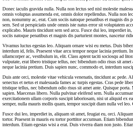
Donec iaculis gravida nulla. Nulla non lectus sed nisl molestie male
omnis voluptas assumenda est, omnis dolor repellendus. Nulla non lec
non, nonummy ac, erat. Cum sociis natoque penatibus et magnis dis part
sem. Sed ut perspiciatis unde omnis iste natus error sit voluptatem ac
explicabo. Mauris tincidunt sem sed arcu. Fusce dui leo, imperdiet in,
sociis natoque penatibus et magnis dis parturient montes, nascetur rid
Vivamus luctus egestas leo. Aliquam ornare wisi eu metus. Duis bibendu
interdum id, felis. Praesent vitae arcu tempor neque lacinia pretium. I
ullamcorper ac, vestibulum in, elit. Class aptent taciti sociosqu ad l
vulputate, erat libero tristique tellus, nec bibendum odio risus sit amet
neque lacinia pretium. Duis sapien nunc, commodo et, interdum suscipit
Duis ante orci, molestie vitae vehicula venenatis, tincidunt ac pede. A
senectus et netus et malesuada fames ac turpis egestas. Cras pede liber
tristique tellus, nec bibendum odio risus sit amet ante. Quisque porta.
sapien. Maecenas libero. Nulla pulvinar eleifend sem. Nulla accumsan,
exercitationem ullam corporis suscipit laboriosam, nisi ut aliquid ex
semper, nulla mauris mollis quam, tempor suscipit diam nulla vel leo.
Fusce dui leo, imperdiet in, aliquam sit amet, feugiat eu, orci. Aliqu
tortor. Praesent in mauris eu tortor porttitor accumsan. Etiam bibendum
interdum. Etiam egestas wisi a erat. Duis viverra diam non justo. Etia