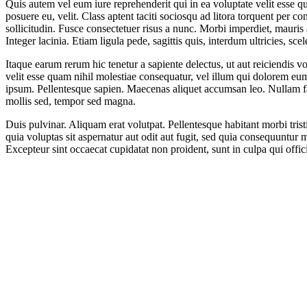
Quis autem vel eum iure reprehenderit qui in ea voluptate velit esse q
posuere eu, velit. Class aptent taciti sociosqu ad litora torquent per
sollicitudin. Fusce consectetuer risus a nunc. Morbi imperdiet, mauris a
Integer lacinia. Etiam ligula pede, sagittis quis, interdum ultricies, sce
Itaque earum rerum hic tenetur a sapiente delectus, ut aut reiciendis v
velit esse quam nihil molestiae consequatur, vel illum qui dolorem eum
ipsum. Pellentesque sapien. Maecenas aliquet accumsan leo. Nullam fa
mollis sed, tempor sed magna.
Duis pulvinar. Aliquam erat volutpat. Pellentesque habitant morbi tri
quia voluptas sit aspernatur aut odit aut fugit, sed quia consequuntur 
Excepteur sint occaecat cupidatat non proident, sunt in culpa qui off
Seguinos en :