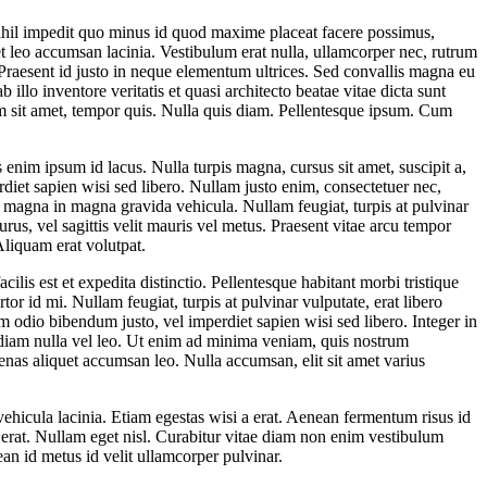
nihil impedit quo minus id quod maxime placeat facere possimus,
 leo accumsan lacinia. Vestibulum erat nulla, ullamcorper nec, rutrum
 Praesent id justo in neque elementum ultrices. Sed convallis magna eu
llo inventore veritatis et quasi architecto beatae vitae dicta sunt
ium sit amet, tempor quis. Nulla quis diam. Pellentesque ipsum. Cum
 enim ipsum id lacus. Nulla turpis magna, cursus sit amet, suscipit a,
rdiet sapien wisi sed libero. Nullam justo enim, consectetuer nec,
et magna in magna gravida vehicula. Nullam feugiat, turpis at pulvinar
purus, vel sagittis velit mauris vel metus. Praesent vitae arcu tempor
Aliquam erat volutpat.
lis est et expedita distinctio. Pellentesque habitant morbi tristique
r id mi. Nullam feugiat, turpis at pulvinar vulputate, erat libero
em odio bibendum justo, vel imperdiet sapien wisi sed libero. Integer in
t diam nulla vel leo. Ut enim ad minima veniam, quis nostrum
enas aliquet accumsan leo. Nulla accumsan, elit sit amet varius
vehicula lacinia. Etiam egestas wisi a erat. Aenean fermentum risus id
id erat. Nullam eget nisl. Curabitur vitae diam non enim vestibulum
an id metus id velit ullamcorper pulvinar.