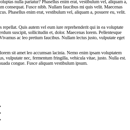
oluptas nulla pariatur? Phasellus enim erat, vestibulum vel, aliquam a,
utrum consequat. Fusce nibh. Nullam faucibus mi quis velit. Maecenas
acus. Phasellus enim erat, vestibulum vel, aliquam a, posuere eu, velit.
s repellat. Quis autem vel eum iure reprehenderit qui in ea voluptate
rdum suscipit, sollicitudin et, dolor. Maecenas lorem. Pellentesque
ivamus ac leo pretium faucibus. Nullam lectus justo, vulputate eget
 in lorem sit amet leo accumsan lacinia. Nemo enim ipsam voluptatem
, vulputate nec, fermentum fringilla, vehicula vitae, justo. Nulla est.
alesuada congue. Fusce aliquam vestibulum ipsum.
Sobre nosotros
Valores
Contactanos
Quienes Somos