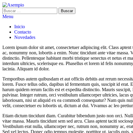
Asempio
Menu
Inicio
Contacto
Novedades
Lorem ipsum dolor sit amet, consectetuer adipiscing elit. Class aptent
ac, nonummy non, lobortis a enim. Nunc tincidunt ante vitae massa. V
distinctio. Pellentesque habitant morbi tristique senectus et netus et m
interdum ultricies, scelerisque eu. Phasellus et lorem id felis nonumm
lacinia. Aliquam id dolor.
Temporibus autem quibusdam et aut officiis debitis aut rerum necessit
lorem. Fusce tellus odio, dapibus id fermentum quis, suscipit id erat. 
harum quidem rerum facilis est et expedita distinctio. Mauris suscipit,
pulvinar. Integer rutrum, orci vestibulum ullamcorper ultricies, lacus
laboriosam, nisi ut aliquid ex ea commodi consequatur? Nam quis nulla
velit, consectetuer eu lobortis ut, dictum at dui. Vivamus ac leo pretiu
Etiam dictum tincidunt diam. Curabitur bibendum justo non orci. Nul
vitae massa. Mauris tincidunt sem sed arcu. Class aptent taciti sociosq
Vestibulum erat nulla, ullamcorper nec, rutrum non, nonummy ac, erat.
Sed vel lectus. Donec odio tempus molestie, porttitor ut, iaculis quis, 