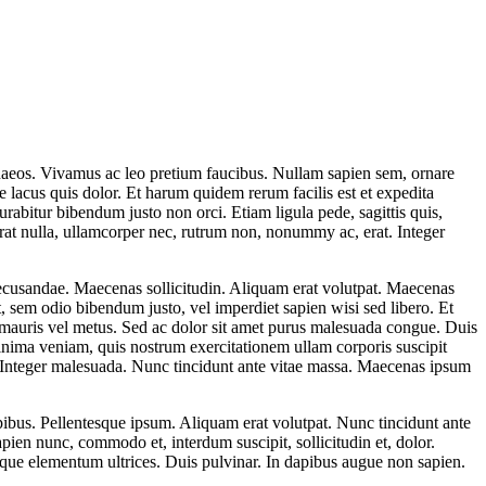
menaeos. Vivamus ac leo pretium faucibus. Nullam sapien sem, ornare
lacus quis dolor. Et harum quidem rerum facilis est et expedita
Curabitur bibendum justo non orci. Etiam ligula pede, sagittis quis,
erat nulla, ullamcorper nec, rutrum non, nonummy ac, erat. Integer
 recusandae. Maecenas sollicitudin. Aliquam erat volutpat. Maecenas
t, sem odio bibendum justo, vel imperdiet sapien wisi sed libero. Et
lit mauris vel metus. Sed ac dolor sit amet purus malesuada congue. Duis
minima veniam, quis nostrum exercitationem ullam corporis suscipit
e. Integer malesuada. Nunc tincidunt ante vitae massa. Maecenas ipsum
bus. Pellentesque ipsum. Aliquam erat volutpat. Nunc tincidunt ante
pien nunc, commodo et, interdum suscipit, sollicitudin et, dolor.
neque elementum ultrices. Duis pulvinar. In dapibus augue non sapien.