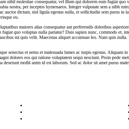
uam nihil molestiae consequatur, vel illum qui dolorem eum fugiat quo v
 conubia nostra, per inceptos hymenaeos. Integer vulputate sem a nibh r
c auctor dictum, nisl ligula egestas nulla, et sollicitudin sem purus in l
lerisque eu.
oluptatibus maiores alias consequatur aut perferendis doloribus asperiore
 fugiat quo voluptas nulla pariatur? Duis sapien nunc, commodo et, inte
ucibus mi quis velit. Maecenas aliquet accumsan leo. Nam quis nulla. V
stique senectus et netus et malesuada fames ac turpis egestas. Aliquam
magni dolores eos qui ratione voluptatem sequi nesciunt. Proin pede metus
icia deserunt mollit anim id est laborum. Sed ac dolor sit amet purus m
Links importantes
Socios
Novedades
CIEDEN