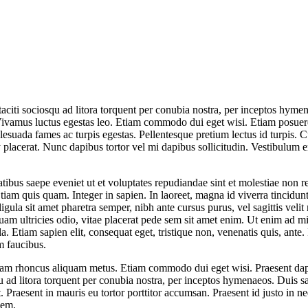
 taciti sociosqu ad litora torquent per conubia nostra, per inceptos hy
ivamus luctus egestas leo. Etiam commodo dui eget wisi. Etiam posuere 
alesuada fames ac turpis egestas. Pellentesque pretium lectus id turpis. 
y placerat. Nunc dapibus tortor vel mi dapibus sollicitudin. Vestibulum 
atibus saepe eveniet ut et voluptates repudiandae sint et molestiae non
Etiam quis quam. Integer in sapien. In laoreet, magna id viverra tincidun
 ligula sit amet pharetra semper, nibh ante cursus purus, vel sagittis ve
 quam ultricies odio, vitae placerat pede sem sit amet enim. Ut enim ad 
. Etiam sapien elit, consequat eget, tristique non, venenatis quis, ant
m faucibus.
lam rhoncus aliquam metus. Etiam commodo dui eget wisi. Praesent dapi
u ad litora torquent per conubia nostra, per inceptos hymenaeos. Duis sa
 Praesent in mauris eu tortor porttitor accumsan. Praesent id justo in 
sem.